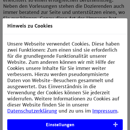
erleichtert so einen erfolgreichen Berufseinstieg.
Neben den Vorlesungen stehen die Dozierenden auch
immer beratend zur Seite und unterstützen einen, wo
Sie nur können. Genau diese Art des Umgangs hat
mich geprägt und das möchte ich so nun auch an
Hinweis zu Cookies
mein eigenes Team weitergeben.«
Unsere Webseite verwendet Cookies. Diese haben
zwei Funktionen: Zum einen sind sie erforderlich
#Alumni
für die grundlegende Funktionalität unserer
Website. Zum anderen können wir mit Hilfe der
Cookies unsere Inhalte für Sie immer weiter
Paul
verbessern. Hierzu werden pseudonymisierte
Senior Scientist bei AbbVie
Daten von Website-Besuchern gesammelt und
ausgewertet. Das Einverständnis in die
»Mein Studium der Biotechnologie an der
Verwendung der Cookies können Sie jederzeit
Technischen Hochschule Mannheim war der perfekte
widerrufen. Weitere Informationen zu Cookies auf
Einstieg in meine Karriere als Life-Science
dieser Website finden Sie in unserer
Automation Scientist und Data Engineer bei AbbVie.
Datenschutzerklärung
und zu uns im
Impressum
.
Neben den regulären Modulen der Biotechnologie
wurden zusätzlich spannende Kurse in Data Science
und Modelling angeboten, die mich optimal auf die
Einstellungen