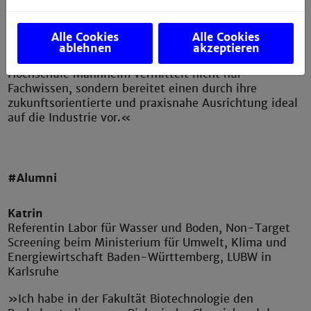
Herausforderungen in der Biopharma-Industrie
vorbereitet haben. Besonders wertvoll war der enge
und persönliche Kontakt zu den Dozierenden, der es
Alle Cookies
Alle Cookies
ermöglichte, tiefgreifende Kenntnisse zu erlangen
ablehnen
akzeptieren
und ein solides Netzwerk aufzubauen. Die Technische
Hochschule Mannheim vermittelt nicht nur
Fachwissen, sondern bereitet einen durch ihre
zukunftsorientierte und praxisnahe Ausrichtung ideal
auf die Industrie vor.«
#Alumni
Katrin
Referentin Labor für Wasser und Boden, Non-Target
Screening beim Ministerium für Umwelt, Klima und
Energiewirtschaft Baden-Württemberg, LUBW in
Karlsruhe
»Ich habe in der Fakultät Biotechnologie den