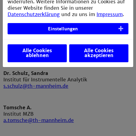
widerrufen. Weitere Informationen zu Cookies auf
Schlosser K.
dieser Website finden Sie in unserer
Institut für Technische Mikrobiologie
Datenschutzerklärung
und zu uns im
Impressum
.
k.schlosser@th-mannheim.de
Einstellungen
Schmidt-Teichmann S.
Institut für Analytische Chemie
Alle Cookies
Alle Cookies
s.schmidt-teichmann@th-mannheim.de
ablehnen
akzeptieren
Dr. Schulz, Sandra
Institut für Instrumentelle Analytik
s.schulz@th-mannheim.de
Tomsche A.
Institut MZB
a.tomsche@th-mannheim.de