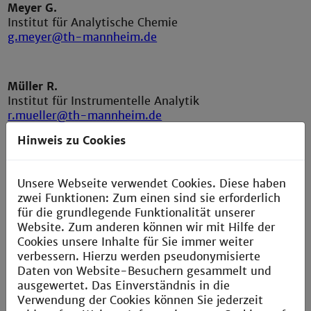
Meyer G.
Institut für Analytische Chemie
g.meyer
@th-mannheim.de
Müller R.
Institut für Instrumentelle Analytik
r.mueller@th-mannheim.de
Hinweis zu Cookies
Dr. Pakusch A.
Institut für Analytische Chemie
Unsere Webseite verwendet Cookies. Diese haben
a.pakusch@th-mannheim.de
zwei Funktionen: Zum einen sind sie erforderlich
für die grundlegende Funktionalität unserer
Website. Zum anderen können wir mit Hilfe der
Cookies unsere Inhalte für Sie immer weiter
Reuter M.
verbessern. Hierzu werden pseudonymisierte
Institut für Technische Mikrobiologie
Daten von Website-Besuchern gesammelt und
m.reuter@th-mannheim.de
ausgewertet. Das Einverständnis in die
Verwendung der Cookies können Sie jederzeit