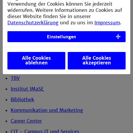
Institut PC
Verwendung der Cookies können Sie jederzeit
widerrufen. Weitere Informationen zu Cookies auf
Institut RI
dieser Website finden Sie in unserer
Datenschutzerklärung
und zu uns im
Impressum
.
Institut SWT
DSGVO Fileserver
Einstellungen
DSGVO GIT
DSGVO SambaAD
Alle Cookies
Alle Cookies
ablehnen
akzeptieren
Institut TRI
TBV
Institut IMaSE
Bibliothek
Kommunikation und Marketing
Career Center
CIT - Campus IT und Services