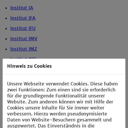
Institut IA
Institut IFA
Institut IFU
Institut IMV
Institut IMZ
Institut ING
Hinweis zu Cookies
Institut IPM
Institut MBI
Unsere Webseite verwendet Cookies. Diese haben
zwei Funktionen: Zum einen sind sie erforderlich
Institut MI
für die grundlegende Funktionalität unserer
Institut MIB
Website. Zum anderen können wir mit Hilfe der
Cookies unsere Inhalte für Sie immer weiter
Institut OC
verbessern. Hierzu werden pseudonymisierte
Daten von Website-Besuchern gesammelt und
Institut PI
ausgewertet. Das Einverständnis in die