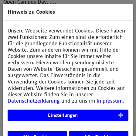
Open Campus Day, .…
Hinweis zu Cookies
aktuelle Veranstaltungen
Unsere Webseite verwendet Cookies. Diese haben
zwei Funktionen: Zum einen sind sie erforderlich
für die grundlegende Funktionalität unserer
#KommVorbei
Website. Zum anderen können wir mit Hilfe der
Cookies unsere Inhalte für Sie immer weiter
Komm direkt bei der Biotechnologie
verbessern. Hierzu werden pseudonymisierte
Daten von Website-Besuchern gesammelt und
vorbei
ausgewertet. Das Einverständnis in die
Du kannst auch einfach so mal vorbeikommen, selbst
Verwendung der Cookies können Sie jederzeit
wenn gerade keine Veranstaltung für Schülerinnen
widerrufen. Weitere Informationen zu Cookies auf
und Schüler stattfindet. Nimm dazu einfach Kontakt
dieser Website finden Sie in unserer
mit unserer Sekretärin Stephanie Schwarzelbach auf.
Datenschutzerklärung
und zu uns im
Impressum
.
Einstellungen
Ansprechpartner