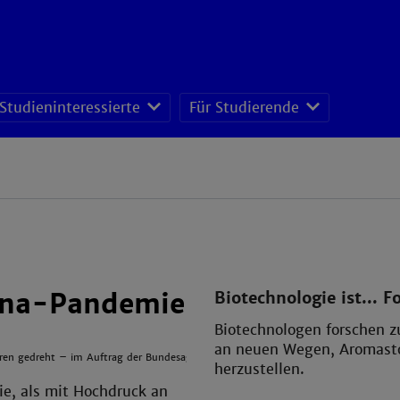
 Studieninteressierte
Für Studierende
rona-Pandemie
Biotechnologie ist... F
Biotechnologen forschen 
an neuen Wegen, Aromasto
ren gedreht – im Auftrag der Bundesagentur für Arbeit.
herzustellen.
e, als mit Hochdruck an