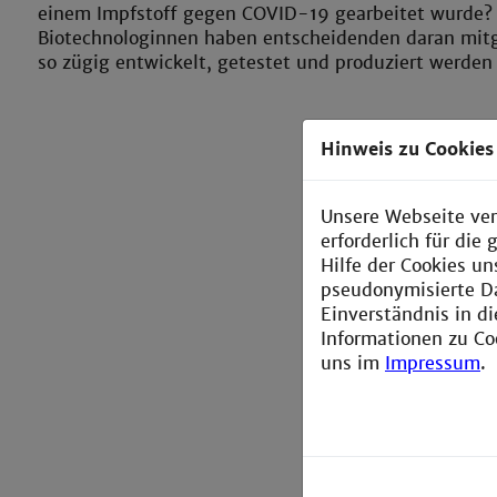
einem Impfstoff gegen COVID-19 gearbeitet wurde?
Biotechnologinnen haben entscheidenden daran mitge
so zügig entwickelt, getestet und produziert werden
Hinweis zu Cookies
Unsere Webseite ver
erforderlich für di
Hilfe der Cookies un
pseudonymisierte D
Einverständnis in d
Informationen zu Co
uns im
Impressum
.