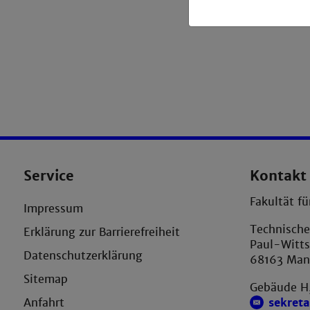
Service
Kontakt
Fakultät fü
Impressum
Technisch
Erklärung zur Barrierefreiheit
Paul-Witts
Datenschutzerklärung
68163 Ma
Sitemap
Gebäude H,
Anfahrt
sekret