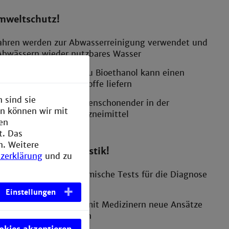
Umweltschutz!
fahren werden zur Abwasserreinigung verwendet und
bwässern wieder nutzbares Wasser
rganischem Material zu Bioethanol kann einen
rsatz fossiler Brennstoffe liefern
 sind sie
ahren sind oft ressourcenschonender in der
en können wir mit
irkstoffe, wie z.B. Arzneimittel
den
t. Das
n. Weitere
... moderne Diagnostik!
zerklärung
und zu
tzt zahlreiche biochemische Tests für die Diagnose
der, z.B. Herzinfarkt
Einstellungen
entwickeln zusammen mit Medizinern neue Ansätze
 von Krebserkrankungen