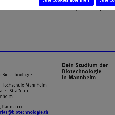
Alle Cookies ablehnen
Alle C
Immunologische Verfahr
Beispiel Schwangerscha
Dein Studium der
Biotechnologie
r Biotechnologie
in Mannheim
e Hochschule Mannheim
ack-Straße 10
nnheim
 Raum 1111
ariat@biotechnologie.th-