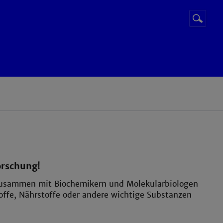
Suchbegr
Suche
starten
orschung!
zusammen mit Biochemikern und Molekularbiologen
ffe, Nährstoffe oder andere wichtige Substanzen