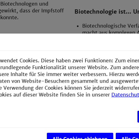
 Biotechnologen und
wirkt, dass der Impfstoff
Biotechnologie ist... 
 konnte.
Biotechnologische Ver
macht aus komplexen A
Die Fermentation von o
wichtigen Beitrag zum E
wendet Cookies. Diese haben zwei Funktionen: Zum einen
Biotechnologische Verf
e grundlegende Funktionalität unserer Website. Zum ander
Herstellung komplexer W
sere Inhalte für Sie immer weiter verbessern. Hierzu wer
aten von Website-Besuchern gesammelt und ausgewerte
ie Verwendung der Cookies können Sie jederzeit widerrufe
Biologische Chemie ist
okies auf dieser Website finden Sie in unserer
Datenschut
Die moderne Medizin nu
komplexer Krankheitsbil
Biologische Chemiker 
für die Früherkennung