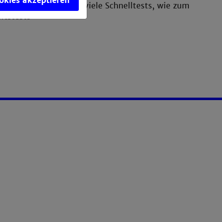
ookies akzeptieren
en sind die Basis für viele Schnelltests, wie zum
ftstests