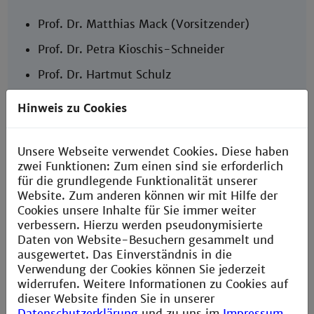
Prof. Dr. Matthias Mack (Vorsitzender)
Prof. Dr. Petra Kioschis-Schneider
Prof. Dr. Hartmut Schulz
Prof. Dr. Lasse Greiner
Hinweis zu Cookies
Prof. Dr. Philipp Weller
Prof. Dr. Philipp Wiedemann
Unsere Webseite verwendet Cookies. Diese haben
zwei Funktionen: Zum einen sind sie erforderlich
Prof. Dr. Thomas Beuermann
für die grundlegende Funktionalität unserer
Website. Zum anderen können wir mit Hilfe der
Cookies unsere Inhalte für Sie immer weiter
verbessern. Hierzu werden pseudonymisierte
Daten von Website-Besuchern gesammelt und
ausgewertet. Das Einverständnis in die
Studienkommission
Verwendung der Cookies können Sie jederzeit
widerrufen. Weitere Informationen zu Cookies auf
Zu den Aufgaben der Studienkommission gehört
dieser Website finden Sie in unserer
es insbesondere, Empfehlungen zur
Datenschutzerklärung
und zu uns im
Impressum
.