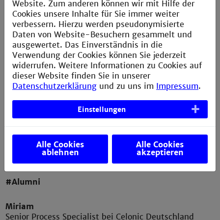
Website. Zum anderen können wir mit Hilfe der
Mannheim ist äußerst empfehlenswert, und ich denke
Cookies unsere Inhalte für Sie immer weiter
sehr gerne daran zurück. Im späteren Berufsleben
verbessern. Hierzu werden pseudonymisierte
bemerkt man, wie außerordentlich gut die
Daten von Website-Besuchern gesammelt und
Thematiken des Studiengangs aufgebaut sind. Das
ausgewertet. Das Einverständnis in die
Zusammenspiel von forschungs- und
Verwendung der Cookies können Sie jederzeit
industriebezogenen Inhalten birgt viele Vorteile in der
widerrufen. Weitere Informationen zu Cookies auf
beruflichen Entwicklung. Ob Aufenthalt in Laboren
dieser Website finden Sie in unserer
der Grundlagenforschung oder im GMP-Umfeld der
Datenschutzerklärung
und zu uns im
Impressum
.
pharmazeutischen Industrie - für beides ist man gut
gerüstet. Die Betreuung und Unterstützung durch
Dozenten und Mitarbeiter ist sehr umgänglich und
Einstellungen
jederzeit gegeben.«
Alle Cookies
Alle Cookies
ablehnen
akzeptieren
#Alumni
Miriam
Senior Process Specialist bei Celonic Deutschland