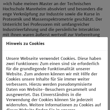
»Ich habe meinen Master an der Technischen
Hochschule Mannheim absolviert und besonders die
enge Verknüpfung zur Industrie sowie die Kurse in
Proteomik und Massenspektrometrie geschätzt. Der
Unterricht bei Professoren mit umfangreicher
Industrieerfahrung und die persönliche Interaktion
mit ihnen waren äußerst wertvoll zur Vorbereitung
auf eine Karriere außerhalb der Wissenschaft.
Hinweis zu Cookies
Außerdem ist die Rhein-Neckar-Region rund um
Mannheim und Heidelberg ein fantastischer Hotspot
für akademische und industrielle Kooperationen.«
Unsere Webseite verwendet Cookies. Diese haben
zwei Funktionen: Zum einen sind sie erforderlich
für die grundlegende Funktionalität unserer
Website. Zum anderen können wir mit Hilfe der
Cookies unsere Inhalte für Sie immer weiter
verbessern. Hierzu werden pseudonymisierte
Daten von Website-Besuchern gesammelt und
Miriam
ausgewertet. Das Einverständnis in die
Senior Process Specialist bei Celonic Deutschland
Verwendung der Cookies können Sie jederzeit
GmbH & Co. KG in Heidelberg
widerrufen. Weitere Informationen zu Cookies auf