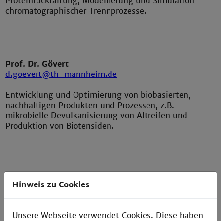
Proteinrückfaltung; Modellierung und Simulation
chromatographischer Trennprozesse.
Prof. Dr. Gövert
d.goevert@th-mannheim.de
Entwicklung und Optimierung von biobasierten,
nachhaltigen Produkten und Prozessen, z.B.
mikrobielle Devulkanisierung von Altreifen und
Produktion von Biotensiden.
Prof. Dr. Hopf
Hinweis zu Cookies
c.hopf@th-mannheim.de
Massenspektrometrische Analytik von Produk­
Unsere Webseite verwendet Cookies. Diese haben
tionszelllinien.