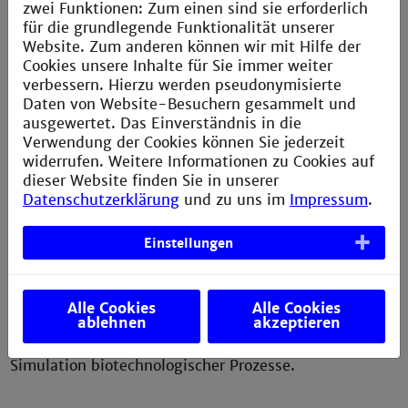
zwei Funktionen: Zum einen sind sie erforderlich
für die grundlegende Funktionalität unserer
Website. Zum anderen können wir mit Hilfe der
Cookies unsere Inhalte für Sie immer weiter
verbessern. Hierzu werden pseudonymisierte
Prof. Dr. Mack
Daten von Website-Besuchern gesammelt und
m.mack@th-mannheim.de
ausgewertet. Das Einverständnis in die
Verwendung der Cookies können Sie jederzeit
Überproduktion, Reinigung und Aktivitäts­
widerrufen. Weitere Informationen zu Cookies auf
bestimmung von Enzymen aus dem Primär- und
dieser Website finden Sie in unserer
Sekundärstoffwechsel von Eucarya und Bacteria.
Datenschutzerklärung
und zu uns im
Impressum
.
Einstellungen
Prof. Dr. Preuß
k.preuss@th-mannheim.de
Alle Cookies
Alle Cookies
ablehnen
akzeptieren
Bioreaktoren, Reaktionskinetiken, Modellierung und
Simulation biotechnologischer Prozesse.